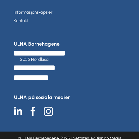
Informasjonskapsler
Kontakt
ULNA Barnehagene
Hauerseterkvartalet 21
2055 Nordkisa
(+47) 480 03 300
post@ulna.no
ULNA på sosiala medier
© ULNA Barnehagene, 2025 | Nettsted av
Bishop Media