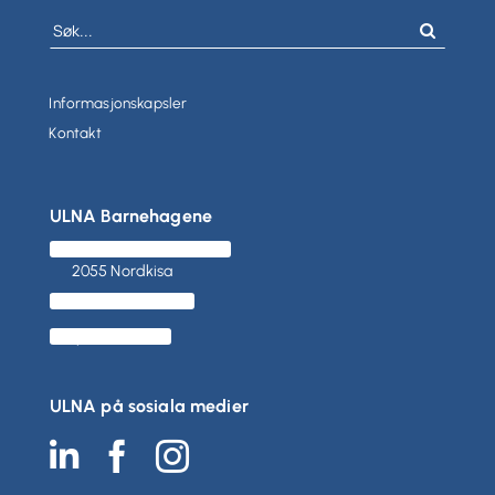
Søk
etter:
Informasjonskapsler
Kontakt
ULNA Barnehagene
Hauerseterkvartalet 21
2055 Nordkisa
(+47) 480 03 300
post@ulna.no
ULNA på sosiala medier